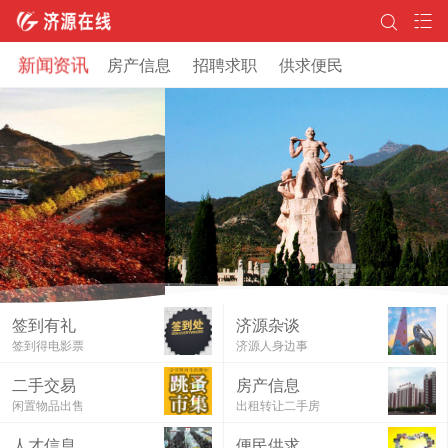
新闻资讯
房产信息
招聘求职
供求便民
签到有礼
济源杂谈
签到得电影票
济源人身边事
二手交易
房产信息
闲置物品出售
出租转让二手房
济源在线邀你免费看电影！
人才信息
便民供求