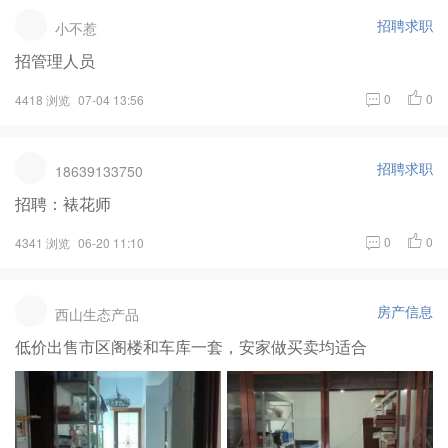
招聘求职
小不惹
招管理人员
0
0
4418 浏览
07-04 13:56
招聘求职
18639133750
招聘：裱花师
0
0
4341 浏览
06-20 11:10
房产信息
西山生态产品
低价出售市区阁楼和车库一套，安家做买卖均适合