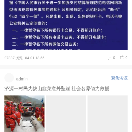
0
0
27337 浏览
04-01 18:55
聚焦济源
admin
济源一村民为拔山韭菜意外坠崖 社会各界倾力救援