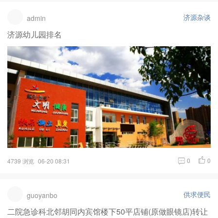
济源杂谈
admin
济源幼儿园排名
0
0
4739 浏览
06-20 08:31
供求便民
guoyanbo
二院急诊科北邻胡同内宾馆楼下50平店铺(原做眼镜店)转让