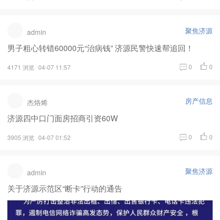
聚焦济源
admin
男子粗心转错60000元“治病钱” 济源民警快速帮追回！
0
0
4171 浏览
04-07 11:57
房产信息
杰烙烯
济源四中口门面房招商引资60W
0
0
3905 浏览
04-07 01:52
聚焦济源
admin
关于济源示范区“断卡”行动的通告